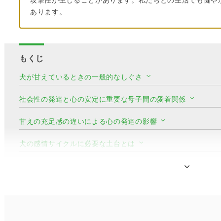
攻撃性が生じることがあります。私たちとの生活でも健や
あります。
もくじ
犬が甘えているときの一般的なしぐさ
社会性の発達と心の安定に重要な母子間の愛着関係
甘えの充足感の違いによる心の発達の影響
犬の感情サイクルに必要な土台とは
漠然とした不安から具体的な不安へ
成長度で変わる安心感の意味
ワン！ポイントアドバイス：『甘やかす』と『甘えさせる』