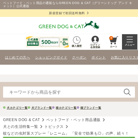
ペットフード・ペット用品の通販ならGREEN DOG & CAT（グリーンドッグ アンド キ
ャット）公式通販
新規登録で初回送料無料
0
ログイン
メニュー
購入履歴
カート
会員登録
はじめての方へ
ショッピングガイド
クーポン
ポイント
お気に入りリス
犬カテゴリ一覧
犬ブランド一覧
猫カテゴリ一覧
猫ブランド一覧
GREEN DOG & CAT
ペットフード・ペット用品通販
犬との生活特集一覧
トピックス
蚊などの虫対策スプレー「レニーム」 「安全で効果も◎」の声、続々！