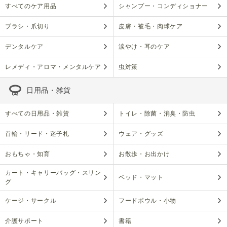
すべてのケア用品
シャンプー・コンディショナー
ブラシ・爪切り
皮膚・被毛・肉球ケア
デンタルケア
涙やけ・耳のケア
レメディ・アロマ・メンタルケア
虫対策
日用品・雑貨
すべての日用品・雑貨
トイレ・除菌・消臭・防虫
首輪・リード・迷子札
ウェア・グッズ
おもちゃ・知育
お散歩・お出かけ
カート・キャリーバッグ・スリン
ベッド・マット
グ
ケージ・サークル
フードボウル・小物
介護サポート
書籍