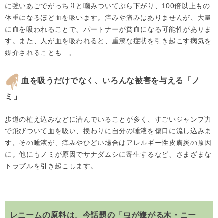
に強いあごでがっちりと噛みついてぶら下がり、100倍以上もの
体重になるほど血を吸います。痒みや痛みはありませんが、大量
に血を吸われることで、パートナーが貧血になる可能性がありま
す。また、人が血を吸われると、重篤な症状を引き起こす病気を
媒介されることも...。
血を吸うだけでなく、いろんな被害を与える「ノ
ミ」
歩道の植え込みなどに潜んでいることが多く、すごいジャンプ力
で飛びついて血を吸い、換わりに自分の唾液を傷口に流し込みま
す。その唾液が、痒みやひどい場合はアレルギー性皮膚炎の原因
に。他にもノミが原因でサナダムシに寄生するなど、さまざまな
トラブルを引き起こします。
レニームの原料は、今話題の「虫が嫌がる木・ニー