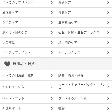
すべてのサプリメント
免疫ケア
泌尿器ケア
胃腸ケア
シニアケア
皮膚被毛ケア
涙やけ・目のケア
心臓・腎臓・肝臓デトックス
水分補給
腰・関節ケア
ハーブサプリメント
オーナーグッズ
日用品・雑貨
すべての日用品・雑貨
除菌・消臭・掃除
カート・キャリーバッグ・スリン
おもちゃ・知育
グ
ベッド・マット
フードボウル・小物
介護サポート
書籍