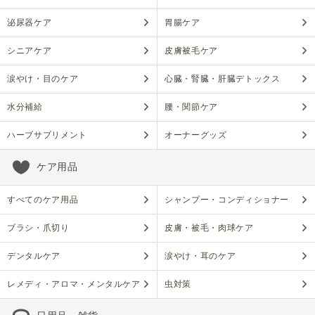
泌尿器ケア
胃腸ケア
シニアケア
皮膚被毛ケア
涙やけ・目のケア
心臓・腎臓・肝臓デトックス
水分補給
腰・関節ケア
ハーブサプリメント
オーナーグッズ
ケア用品
すべてのケア用品
シャンプー・コンディショナー
ブラシ・爪切り
皮膚・被毛・肉球ケア
デンタルケア
涙やけ・耳のケア
レメディ・アロマ・メンタルケア
虫対策