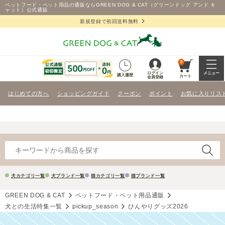
ペットフード・ペット用品の通販ならGREEN DOG & CAT（グリーンドッグ アンド キ
ャット）公式通販
新規登録で初回送料無料
0
ログイン
メニュー
購入履歴
カート
会員登録
はじめての方へ
ショッピングガイド
クーポン
ポイント
お気に入りリス
犬カテゴリ一覧
犬ブランド一覧
猫カテゴリ一覧
猫ブランド一覧
GREEN DOG & CAT
ペットフード・ペット用品通販
犬との生活特集一覧
pickup_season
ひんやりグッズ2026