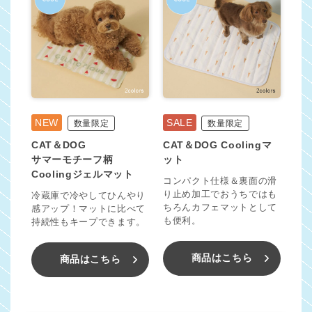
NEW
SALE
数量限定
数量限定
CAT＆DOG
CAT＆DOG Coolingマ
サマーモチーフ柄
ット
Coolingジェルマット
コンパクト仕様＆裏面の滑
り止め加工でおうちではも
冷蔵庫で冷やしてひんやり
ちろんカフェマットとして
感アップ！マットに比べて
も便利。
持続性もキープできます。
商品はこちら
商品はこちら