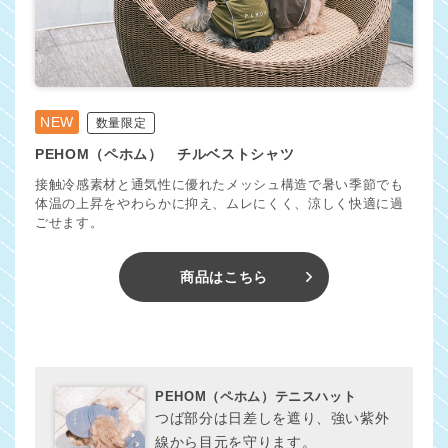
NEW
数量限定
PEHOM（ペホム） チルベストシャツ
接触冷感素材と通気性に優れたメッシュ構造で暑い季節でも
体温の上昇をやわらかに抑え、ムレにくく、涼しく快適に過
ごせます。
商品はこちら
PEHOM（ペホム）テニスハット
つば部分は日差しを遮り、強い紫外
線から目元を守ります。