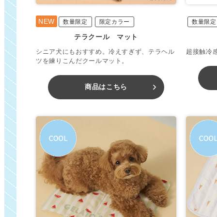
NEW
数量限定
限定カラー
数量限定
テラクール マット
シニア犬にもおすすめ。冷えすぎず、テラヘル
超接触冷
ツを練りこんだクールマット。
商品はこちら