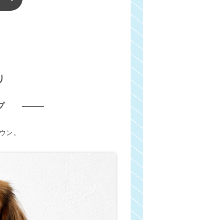
り
プ
ウン。