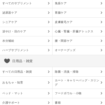
すべてのサプリメント
免疫ケア
泌尿器ケア
胃腸ケア
シニアケア
皮膚被毛ケア
涙やけ・目のケア
心臓・腎臓・肝臓デトックス
水分補給
腰・関節ケア
ハーブサプリメント
オーナーグッズ
日用品・雑貨
すべての日用品・雑貨
除菌・消臭・掃除
カート・キャリーバッグ・スリン
おもちゃ・知育
グ
ベッド・マット
フードボウル・小物
介護サポート
書籍