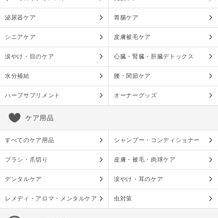
泌尿器ケア
胃腸ケア
シニアケア
皮膚被毛ケア
涙やけ・目のケア
心臓・腎臓・肝臓デトックス
水分補給
腰・関節ケア
ハーブサプリメント
オーナーグッズ
ケア用品
すべてのケア用品
シャンプー・コンディショナー
ブラシ・爪切り
皮膚・被毛・肉球ケア
デンタルケア
涙やけ・耳のケア
レメディ・アロマ・メンタルケア
虫対策